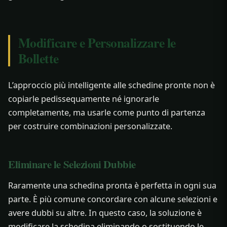
Modificare e Personalizzare le
Bollette
L’approccio più intelligente alle schedine pronte non è
copiarle pedissequamente né ignorarle
completamente, ma usarle come punto di partenza
per costruire combinazioni personalizzate.
Eliminare le Selezioni Dubbie
Raramente una schedina pronta è perfetta in ogni sua
parte. È più comune concordare con alcune selezioni e
avere dubbi su altre. In questo caso, la soluzione è
modificare la schedina eliminando o sostituendo le