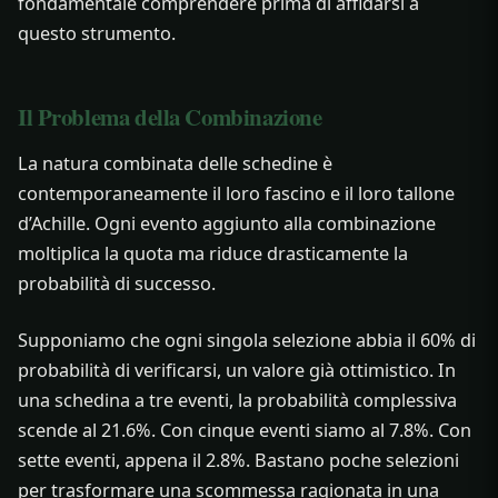
fondamentale comprendere prima di affidarsi a
questo strumento.
Il Problema della Combinazione
La natura combinata delle schedine è
contemporaneamente il loro fascino e il loro tallone
d’Achille. Ogni evento aggiunto alla combinazione
moltiplica la quota ma riduce drasticamente la
probabilità di successo.
Supponiamo che ogni singola selezione abbia il 60% di
probabilità di verificarsi, un valore già ottimistico. In
una schedina a tre eventi, la probabilità complessiva
scende al 21.6%. Con cinque eventi siamo al 7.8%. Con
sette eventi, appena il 2.8%. Bastano poche selezioni
per trasformare una scommessa ragionata in una