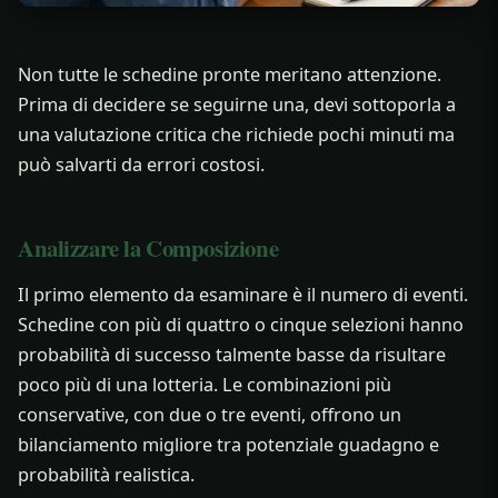
Non tutte le schedine pronte meritano attenzione.
Prima di decidere se seguirne una, devi sottoporla a
una valutazione critica che richiede pochi minuti ma
può salvarti da errori costosi.
Analizzare la Composizione
Il primo elemento da esaminare è il numero di eventi.
Schedine con più di quattro o cinque selezioni hanno
probabilità di successo talmente basse da risultare
poco più di una lotteria. Le combinazioni più
conservative, con due o tre eventi, offrono un
bilanciamento migliore tra potenziale guadagno e
probabilità realistica.