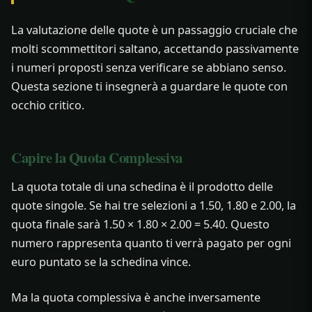
La valutazione delle quote è un passaggio cruciale che
molti scommettitori saltano, accettando passivamente
i numeri proposti senza verificare se abbiano senso.
Questa sezione ti insegnerà a guardare le quote con
occhio critico.
Capire la Quota Complessiva
La quota totale di una schedina è il prodotto delle
quote singole. Se hai tre selezioni a 1.50, 1.80 e 2.00, la
quota finale sarà 1.50 × 1.80 × 2.00 = 5.40. Questo
numero rappresenta quanto ti verrà pagato per ogni
euro puntato se la schedina vince.
Ma la quota complessiva è anche inversamente