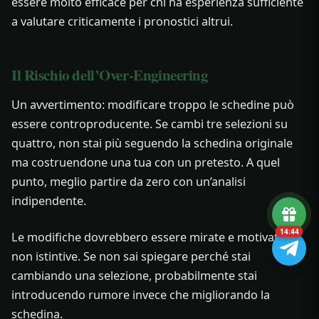
essere molto efficace per chi ha esperienza sufficiente
a valutare criticamente i pronostici altrui.
Il Rischio dell’Over-Engineering
Un avvertimento: modificare troppo le schedine può
essere controproducente. Se cambi tre selezioni su
quattro, non stai più seguendo la schedina originale
ma costruendone una tua con un pretesto. A quel
punto, meglio partire da zero con un’analisi
indipendente.
14:43
Le modifiche dovrebbero essere mirate e motivate,
non istintive. Se non sai spiegare perché stai
cambiando una selezione, probabilmente stai
introducendo rumore invece che migliorando la
schedina.