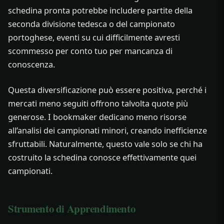
schedina pronta potrebbe includere partite della
seconda divisione tedesca o del campionato
portoghese, eventi su cui difficilmente avresti
scommesso per conto tuo per mancanza di
conoscenza.
Questa diversificazione può essere positiva, perché i
mercati meno seguiti offrono talvolta quote più
generose. I bookmaker dedicano meno risorse
all’analisi dei campionati minori, creando inefficienze
sfruttabili. Naturalmente, questo vale solo se chi ha
costruito la schedina conosce effettivamente quei
campionati.
Strumento di Apprendimento