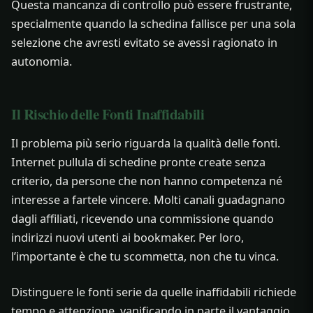
Questa mancanza di controllo può essere frustrante,
specialmente quando la schedina fallisce per una sola
selezione che avresti evitato se avessi ragionato in
autonomia.
Il Rischio delle Fonti Inaffidabili
Il problema più serio riguarda la qualità delle fonti.
Internet pullula di schedine pronte create senza
criterio, da persone che non hanno competenza né
interesse a fartele vincere. Molti canali guadagnano
dagli affiliati, ricevendo una commissione quando
indirizzi nuovi utenti ai bookmaker. Per loro,
l’importante è che tu scommetta, non che tu vinca.
Distinguere le fonti serie da quelle inaffidabili richiede
tempo e attenzione, vanificando in parte il vantaggio