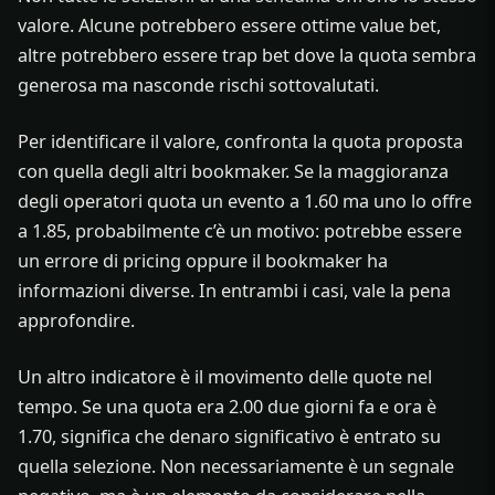
valore. Alcune potrebbero essere ottime value bet,
altre potrebbero essere trap bet dove la quota sembra
generosa ma nasconde rischi sottovalutati.
Per identificare il valore, confronta la quota proposta
con quella degli altri bookmaker. Se la maggioranza
degli operatori quota un evento a 1.60 ma uno lo offre
a 1.85, probabilmente c’è un motivo: potrebbe essere
un errore di pricing oppure il bookmaker ha
informazioni diverse. In entrambi i casi, vale la pena
approfondire.
Un altro indicatore è il movimento delle quote nel
tempo. Se una quota era 2.00 due giorni fa e ora è
1.70, significa che denaro significativo è entrato su
quella selezione. Non necessariamente è un segnale