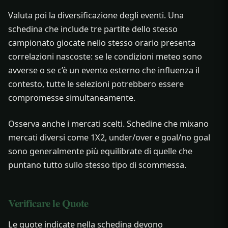
Valuta poi la diversificazione degli eventi. Una
schedina che include tre partite dello stesso
campionato giocate nello stesso orario presenta
correlazioni nascoste: se le condizioni meteo sono
avverse o se c’è un evento esterno che influenza il
contesto, tutte le selezioni potrebbero essere
compromesse simultaneamente.
Osserva anche i mercati scelti. Schedine che mixano
mercati diversi come 1X2, under/over e goal/no goal
sono generalmente più equilibrate di quelle che
puntano tutto sullo stesso tipo di scommessa.
Verificare le Quote
Le quote indicate nella schedina devono