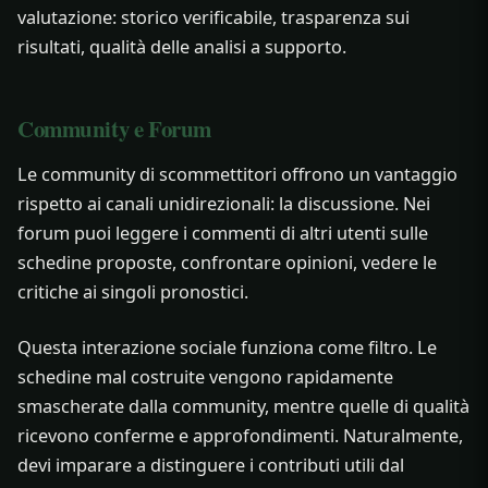
valutazione: storico verificabile, trasparenza sui
risultati, qualità delle analisi a supporto.
Community e Forum
Le community di scommettitori offrono un vantaggio
rispetto ai canali unidirezionali: la discussione. Nei
forum puoi leggere i commenti di altri utenti sulle
schedine proposte, confrontare opinioni, vedere le
critiche ai singoli pronostici.
Questa interazione sociale funziona come filtro. Le
schedine mal costruite vengono rapidamente
smascherate dalla community, mentre quelle di qualità
ricevono conferme e approfondimenti. Naturalmente,
devi imparare a distinguere i contributi utili dal