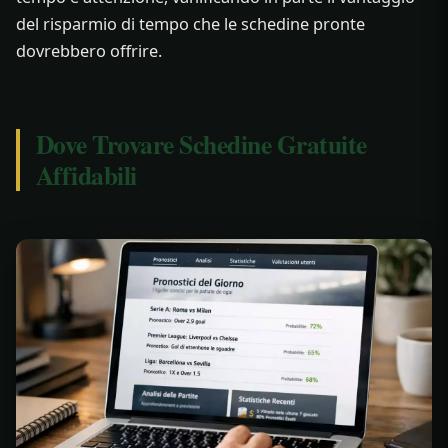
del risparmio di tempo che le schedine pronte
dovrebbero offrire.
Dove Trovare Schedine Gratuite
Affidabili