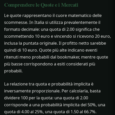
Comprendere le Quote e i Mercati
Le quote rappresentano il cuore matematico delle
scommesse. In Italia si utilizza prevalentemente il
formato decimale: una quota di 2.00 significa che
scommettendo 10 euro e vincendo si ricevono 20 euro,
inclusa la puntata originale. Il profitto netto sarebbe
quindi di 10 euro. Quote più alte indicano eventi
ritenuti meno probabili dal bookmaker, mentre quote
più basse corrispondono a esiti considerati più
probabili.
La relazione tra quota e probabilità implicita è
inversamente proporzionale. Per calcolarla, basta
dividere 100 per la quota: una quota di 2.00
corrisponde a una probabilità implicita del 50%, una
quota di 4.00 al 25%, una quota di 1.50 al 66.7%.