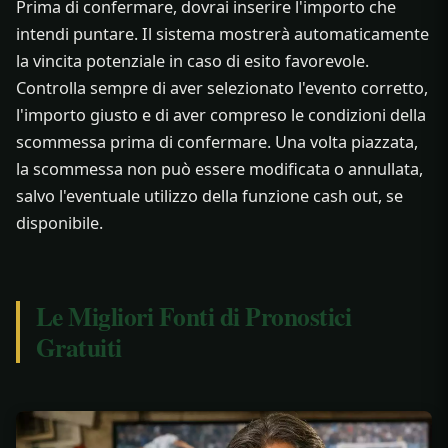
Prima di confermare, dovrai inserire l'importo che
intendi puntare. Il sistema mostrerà automaticamente
la vincita potenziale in caso di esito favorevole.
Controlla sempre di aver selezionato l'evento corretto,
l'importo giusto e di aver compreso le condizioni della
scommessa prima di confermare. Una volta piazzata,
la scommessa non può essere modificata o annullata,
salvo l'eventuale utilizzo della funzione cash out, se
disponibile.
Le Migliori Fonti di Pronostici
Gratuiti