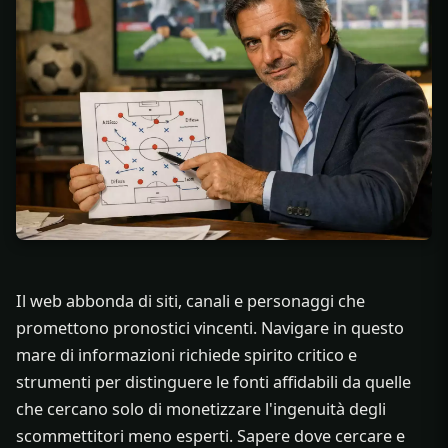
Il web abbonda di siti, canali e personaggi che
promettono pronostici vincenti. Navigare in questo
mare di informazioni richiede spirito critico e
strumenti per distinguere le fonti affidabili da quelle
che cercano solo di monetizzare l'ingenuità degli
scommettitori meno esperti. Sapere dove cercare e