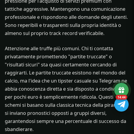
pressione per l'acquisto di servizi premium con
tattiche aggressive. Mantengono una comunicazione
professionale e rispondono alle domande degli utenti.
Sono reperibili e trasparenti sulla propria identità o
almeno sul proprio track record verificabile.
Attenzione alle truffe più comuni. Chi ti contatta
privatamente promettendo "partite truccate" o
"risultati sicuri" sta quasi certamente cercando di
raggirarti. Le partite truccate esistono nel mondo del
calcio, ma l'idea che un tipster casuale su Telegram ne
abbia conoscenza diretta e sia disposto a condividerla
per pochi euro è semplicemente ridicola. Questi
14:43
schemi si basano sulla classica tecnica della piramide:
si inviano pronostici opposti a gruppi diversi,
garantendosi sempre una percentuale di successo da
sbandierare.