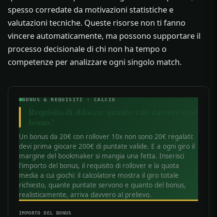
spesso corredate da motivazioni statistiche e
valutazioni tecniche. Queste risorse non ti fanno
vincere automaticamente, ma possono supportare il
processo decisionale di chi non ha tempo o
competenze per analizzare ogni singolo match.
BONUS & REQUISITI · CALCIO
Requisito di sblocco: quanto vale davvero quel
bonus?
Un bonus da 20€ con rollover 10x non sono 20€ regalati:
devi prima giocare 200€ di puntate valide. E a ogni giro il
margine del bookmaker si mangia una fetta. Inserisci
l'importo del bonus, il requisito di rollover e la quota
media a cui giochi: il calcolatore mostra il giro totale
richiesto, quante puntate servono e quanto del bonus,
realisticamente, arriva davvero al prelievo.
IMPORTO DEL BONUS