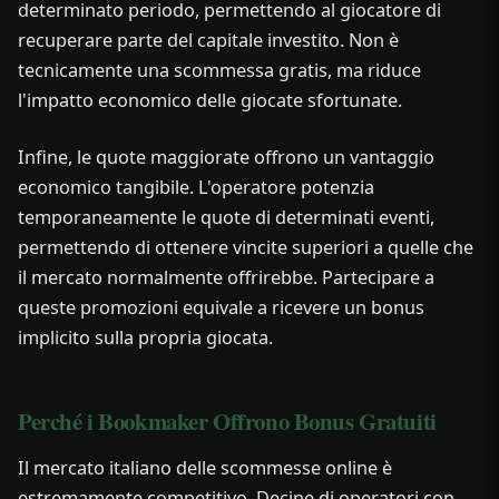
determinato periodo, permettendo al giocatore di
recuperare parte del capitale investito. Non è
tecnicamente una scommessa gratis, ma riduce
l'impatto economico delle giocate sfortunate.
Infine, le quote maggiorate offrono un vantaggio
economico tangibile. L'operatore potenzia
temporaneamente le quote di determinati eventi,
permettendo di ottenere vincite superiori a quelle che
il mercato normalmente offrirebbe. Partecipare a
queste promozioni equivale a ricevere un bonus
implicito sulla propria giocata.
Perché i Bookmaker Offrono Bonus Gratuiti
Il mercato italiano delle scommesse online è
estremamente competitivo. Decine di operatori con