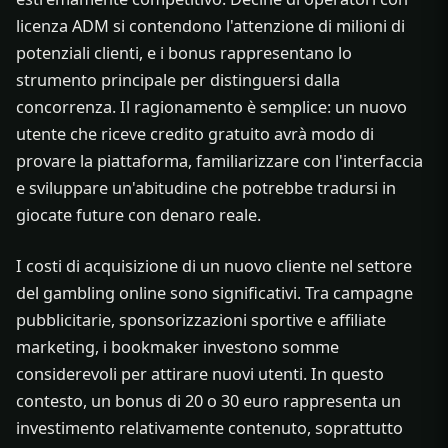
licenza ADM si contendono l'attenzione di milioni di
potenziali clienti, e i bonus rappresentano lo
strumento principale per distinguersi dalla
concorrenza. Il ragionamento è semplice: un nuovo
utente che riceve credito gratuito avrà modo di
provare la piattaforma, familiarizzare con l'interfaccia
e sviluppare un'abitudine che potrebbe tradursi in
giocate future con denaro reale.
I costi di acquisizione di un nuovo cliente nel settore
del gambling online sono significativi. Tra campagne
pubblicitarie, sponsorizzazioni sportive e affiliate
marketing, i bookmaker investono somme
considerevoli per attirare nuovi utenti. In questo
contesto, un bonus di 20 o 30 euro rappresenta un
investimento relativamente contenuto, soprattutto