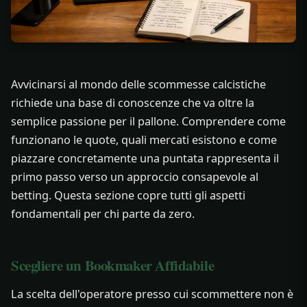
Avvicinarsi al mondo delle scommesse calcistiche
richiede una base di conoscenze che va oltre la
semplice passione per il pallone. Comprendere come
funzionano le quote, quali mercati esistono e come
piazzare concretamente una puntata rappresenta il
primo passo verso un approccio consapevole al
betting. Questa sezione copre tutti gli aspetti
fondamentali per chi parte da zero.
Scegliere un Bookmaker Affidabile
La scelta dell'operatore presso cui scommettere non è