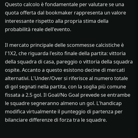
Questo calcolo è fondamentale per valutare se una
quota offerta dal bookmaker rappresenta un valore
interessante rispetto alla propria stima della
probabilità reale dell'evento.
Il mercato principale delle scommesse calcistiche è
l'1X2, che riguarda l'esito finale della partita: vittoria
della squadra di casa, pareggio o vittoria della squadra
ospite. Accanto a questo esistono decine di mercati
alternativi. L'Under/Over si riferisce al numero totale
di gol segnati nella partita, con la soglia più comune
fissata a 2.5 gol. Il Goal/No Goal prevede se entrambe
le squadre segneranno almeno un gol. L'handicap
modifica virtualmente il punteggio di partenza per
bilanciare differenze di forza tra le squadre.