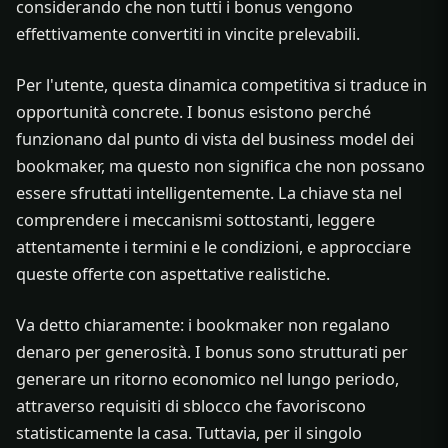
considerando che non tutti i bonus vengono
effettivamente convertiti in vincite prelevabili.
Per l'utente, questa dinamica competitiva si traduce in
opportunità concrete. I bonus esistono perché
funzionano dal punto di vista del business model dei
bookmaker, ma questo non significa che non possano
essere sfruttati intelligentemente. La chiave sta nel
comprendere i meccanismi sottostanti, leggere
attentamente i termini e le condizioni, e approcciare
queste offerte con aspettative realistiche.
Va detto chiaramente: i bookmaker non regalano
denaro per generosità. I bonus sono strutturati per
generare un ritorno economico nel lungo periodo,
attraverso requisiti di sblocco che favoriscono
statisticamente la casa. Tuttavia, per il singolo